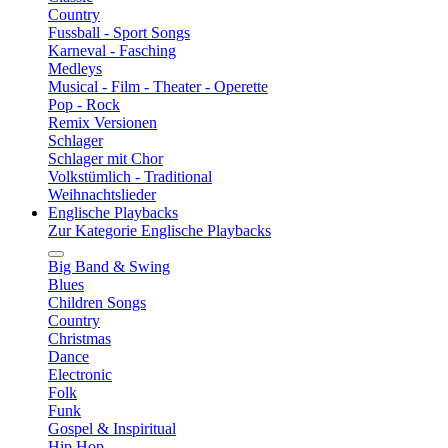
Country
Fussball - Sport Songs
Karneval - Fasching
Medleys
Musical - Film - Theater - Operette
Pop - Rock
Remix Versionen
Schlager
Schlager mit Chor
Volkstümlich - Traditional
Weihnachtslieder
Englische Playbacks
Zur Kategorie Englische Playbacks
Big Band & Swing
Blues
Children Songs
Country
Christmas
Dance
Electronic
Folk
Funk
Gospel & Inspiritual
Hip Hop