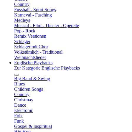
Country
Fussball - Sport Songs
Karneval - Fasching
Medleys
Musical - Film - Theater - Operette
Pop - Rock
Remix Versionen
Schlager
Schlager mit Chor
Volkstümlich - Traditional
Weihnachtslieder
Englische Playbacks
Zur Kategorie Englische Playbacks
Big Band & Swing
Blues
Children Songs
Country
Christmas
Dance
Electronic
Folk
Funk
Gospel & Inspiritual
Hip Hop