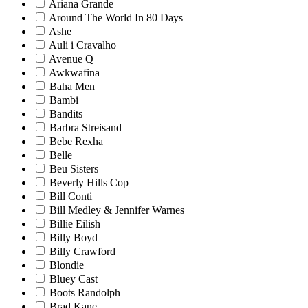
Ariana Grande
Around The World In 80 Days
Ashe
Auli i Cravalho
Avenue Q
Awkwafina
Baha Men
Bambi
Bandits
Barbra Streisand
Bebe Rexha
Belle
Beu Sisters
Beverly Hills Cop
Bill Conti
Bill Medley & Jennifer Warnes
Billie Eilish
Billy Boyd
Billy Crawford
Blondie
Bluey Cast
Boots Randolph
Brad Kane