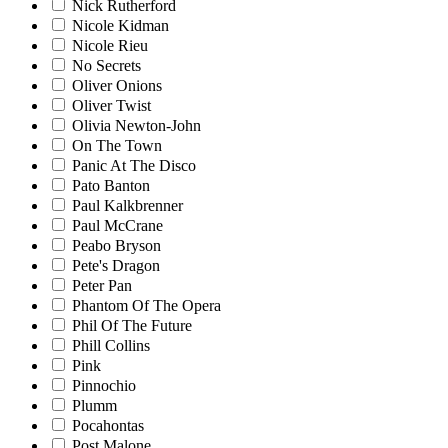
Nick Rutherford
Nicole Kidman
Nicole Rieu
No Secrets
Oliver Onions
Oliver Twist
Olivia Newton-John
On The Town
Panic At The Disco
Pato Banton
Paul Kalkbrenner
Paul McCrane
Peabo Bryson
Pete's Dragon
Peter Pan
Phantom Of The Opera
Phil Of The Future
Phill Collins
Pink
Pinnochio
Plumm
Pocahontas
Post Malone