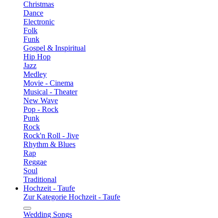
Christmas
Dance
Electronic
Folk
Funk
Gospel & Inspiritual
Hip Hop
Jazz
Medley
Movie - Cinema
Musical - Theater
New Wave
Pop - Rock
Punk
Rock
Rock'n Roll - Jive
Rhythm & Blues
Rap
Reggae
Soul
Traditional
Hochzeit - Taufe
Zur Kategorie Hochzeit - Taufe
Wedding Songs