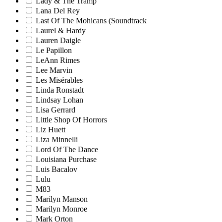
Lady & The Tramp
Lana Del Rey
Last Of The Mohicans (Soundtrack
Laurel & Hardy
Lauren Daigle
Le Papillon
LeAnn Rimes
Lee Marvin
Les Misérables
Linda Ronstadt
Lindsay Lohan
Lisa Gerrard
Little Shop Of Horrors
Liz Huett
Liza Minnelli
Lord Of The Dance
Louisiana Purchase
Luis Bacalov
Lulu
M83
Marilyn Manson
Marilyn Monroe
Mark Orton