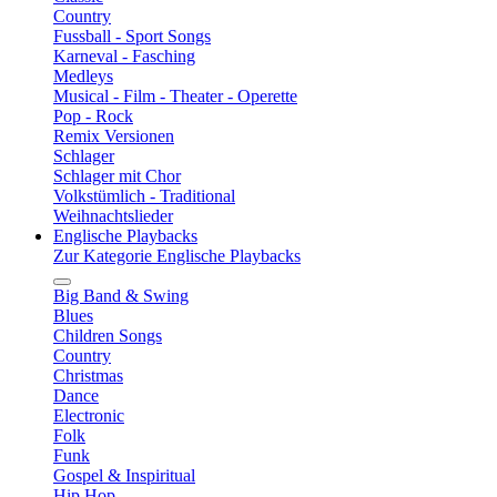
Country
Fussball - Sport Songs
Karneval - Fasching
Medleys
Musical - Film - Theater - Operette
Pop - Rock
Remix Versionen
Schlager
Schlager mit Chor
Volkstümlich - Traditional
Weihnachtslieder
Englische Playbacks
Zur Kategorie Englische Playbacks
Big Band & Swing
Blues
Children Songs
Country
Christmas
Dance
Electronic
Folk
Funk
Gospel & Inspiritual
Hip Hop