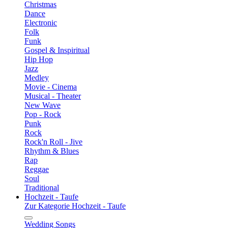
Christmas
Dance
Electronic
Folk
Funk
Gospel & Inspiritual
Hip Hop
Jazz
Medley
Movie - Cinema
Musical - Theater
New Wave
Pop - Rock
Punk
Rock
Rock'n Roll - Jive
Rhythm & Blues
Rap
Reggae
Soul
Traditional
Hochzeit - Taufe
Zur Kategorie Hochzeit - Taufe
Wedding Songs