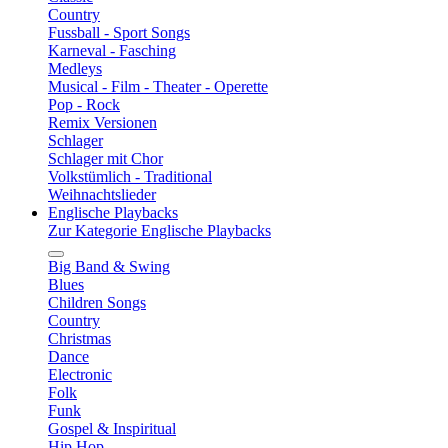
Country
Fussball - Sport Songs
Karneval - Fasching
Medleys
Musical - Film - Theater - Operette
Pop - Rock
Remix Versionen
Schlager
Schlager mit Chor
Volkstümlich - Traditional
Weihnachtslieder
Englische Playbacks
Zur Kategorie Englische Playbacks
Big Band & Swing
Blues
Children Songs
Country
Christmas
Dance
Electronic
Folk
Funk
Gospel & Inspiritual
Hip Hop