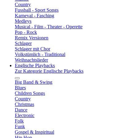
Country
Fussball - Sport Songs
Karneval - Fasching
Medleys
Musical - Film - Theater - Operette
Pop - Rock
Remix Versionen
Schlager
Schlager mit Chor
Volkstümlich - Traditional
Weihnachtslieder
Englische Playbacks
Zur Kategorie Englische Playbacks
Big Band & Swing
Blues
Children Songs
Country
Christmas
Dance
Electronic
Folk
Funk
Gospel & Inspiritual
Hip Hop