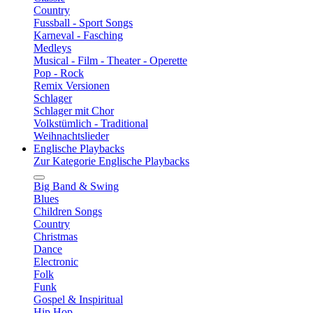
Country
Fussball - Sport Songs
Karneval - Fasching
Medleys
Musical - Film - Theater - Operette
Pop - Rock
Remix Versionen
Schlager
Schlager mit Chor
Volkstümlich - Traditional
Weihnachtslieder
Englische Playbacks
Zur Kategorie Englische Playbacks
Big Band & Swing
Blues
Children Songs
Country
Christmas
Dance
Electronic
Folk
Funk
Gospel & Inspiritual
Hip Hop