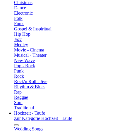
Christmas
Dance
Electronic
Folk
Funk
Gospel & Inspiritual
Hip Hop
Jazz
Medley
Movie - Cinema
Musical - Theater
New Wave
Pop - Rock
Punk
Rock
Rock'n Roll - Jive
Rhythm & Blues
Rap
Reggae
Soul
Traditional
Hochzeit - Taufe
Zur Kategorie Hochzeit - Taufe
Wedding Songs