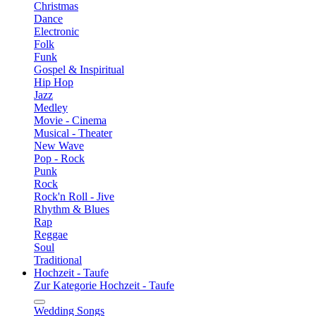
Christmas
Dance
Electronic
Folk
Funk
Gospel & Inspiritual
Hip Hop
Jazz
Medley
Movie - Cinema
Musical - Theater
New Wave
Pop - Rock
Punk
Rock
Rock'n Roll - Jive
Rhythm & Blues
Rap
Reggae
Soul
Traditional
Hochzeit - Taufe
Zur Kategorie Hochzeit - Taufe
Wedding Songs