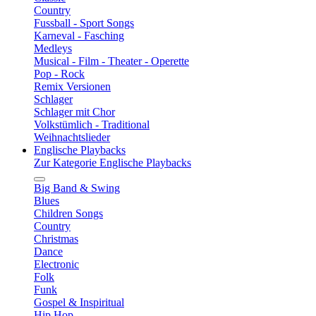
Country
Fussball - Sport Songs
Karneval - Fasching
Medleys
Musical - Film - Theater - Operette
Pop - Rock
Remix Versionen
Schlager
Schlager mit Chor
Volkstümlich - Traditional
Weihnachtslieder
Englische Playbacks
Zur Kategorie Englische Playbacks
Big Band & Swing
Blues
Children Songs
Country
Christmas
Dance
Electronic
Folk
Funk
Gospel & Inspiritual
Hip Hop