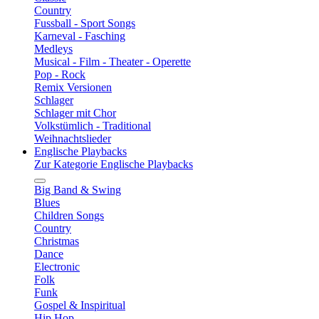
Country
Fussball - Sport Songs
Karneval - Fasching
Medleys
Musical - Film - Theater - Operette
Pop - Rock
Remix Versionen
Schlager
Schlager mit Chor
Volkstümlich - Traditional
Weihnachtslieder
Englische Playbacks
Zur Kategorie Englische Playbacks
Big Band & Swing
Blues
Children Songs
Country
Christmas
Dance
Electronic
Folk
Funk
Gospel & Inspiritual
Hip Hop