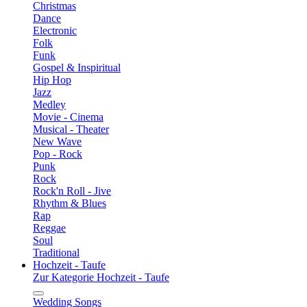
Christmas
Dance
Electronic
Folk
Funk
Gospel & Inspiritual
Hip Hop
Jazz
Medley
Movie - Cinema
Musical - Theater
New Wave
Pop - Rock
Punk
Rock
Rock'n Roll - Jive
Rhythm & Blues
Rap
Reggae
Soul
Traditional
Hochzeit - Taufe
Zur Kategorie Hochzeit - Taufe
Wedding Songs