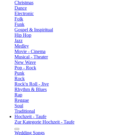
Christmas
Dance
Electronic
Folk
Funk
Gospel & Inspiritual
Hip Hop
Jazz
Medley
Movie - Cinema
Musical - Theater
New Wave
Pop - Rock
Punk
Rock
Rock'n Roll - Jive
Rhythm & Blues
Rap
Reggae
Soul
Traditional
Hochzeit - Taufe
Zur Kategorie Hochzeit - Taufe
Wedding Songs